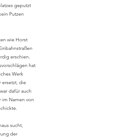
latzes geputzt
kein Putzen
nen wie Horst
 Einbahnstraßen
rdig erschien.
svorschlägen hat
eiches Werk
ersetzt, die
 war dafür auch
 er im Namen von
chickte.
haus sucht,
rung der