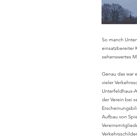
So manch Unterf
einsatzbereiter
sehenswertes Mo
Genau das war e
vieler Verkehrss
Unterfeldhaus-AK
der Verein bei 
Erscheinungsbil
Aufbau von Spie
Vereinsmitgliede
Verkehrsschilde