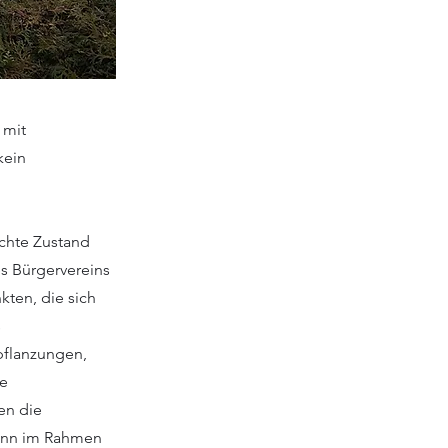
 mit
kein
chte Zustand
des Bürgervereins
kten, die sich
s
pflanzungen,
ve
en die
mann im Rahmen