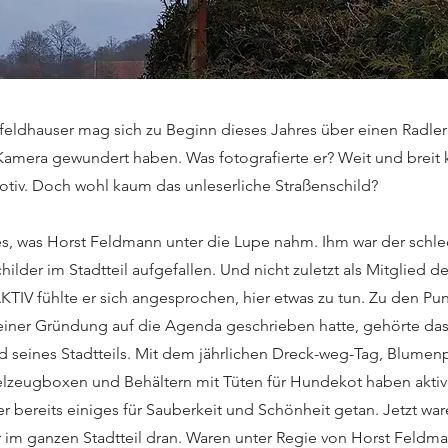
eldhauser mag sich zu Beginn dieses Jahres über einen Radler
 Kamera gewundert haben. Was fotografierte er? Weit und breit 
tiv. Doch wohl kaum das unleserliche Straßenschild?
s, was Horst Feldmann unter die Lupe nahm. Ihm war der schle
childer im Stadtteil aufgefallen. Und nicht zuletzt als Mitglied 
TIV fühlte er sich angesprochen, hier etwas zu tun. Zu den Pun
seiner Gründung auf die Agenda geschrieben hatte, gehörte da
d seines Stadtteils. Mit dem jährlichen Dreck-weg-Tag, Blumen
lzeugboxen und Behältern mit Tüten für Hundekot haben akti
r bereits einiges für Sauberkeit und Schönheit getan. Jetzt war
r im ganzen Stadtteil dran. Waren unter Regie von Horst Feld