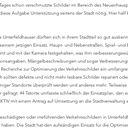
ages schon verschmutzte Schilder im Bereich des Neuenhausp
diese Aufgabe Unterstützung seitens der Stadt nötig. Hier half 
 Unterfeldhauser dürften sich in ihrem Stadtteil so gut ausken
einem jetzigen Einsatz. Haupt- und Nebenstraßen, Spiel- und
mt und mit der Kamera festgehalten, was ihm verbesserungswü
itionsangaben, Mängelbeschreibungen und sogar Verbesserung
e Recherche zur Optimierung der Verkehrsschilder ein umfangr
sollten defekte und nicht mehr lesbare Schilder repariert oder 
einiger Standorte überprüft werden und anderes mehr. Teilweise
 gefragt. 44 Tatorte umfasste schließlich der Einsatzplan, den
KTIV mit einem Antrag auf Umsetzung an die Stadtverwaltung s
beschädigten oder irreführenden Verkehrsschildern in Unterfeld
r haben. Die Stadt hat den aufwändigen Einsatz für die Optimie