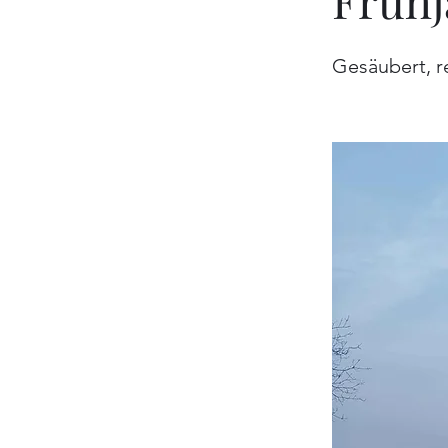
Frühj
Gesäubert, re