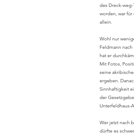
des Dreck-weg-T
worden, war für 
allein.
Wohl nur wenige
Feldmann nach s
hat er durchkäm
Mit Fotos, Pos
seine akribisch
ergeben. Danach 
Sinnhaftigkeit 
der Gesetzgeber
Unterfeldhaus-A
Wer jetzt nach 
dürfte es schwe