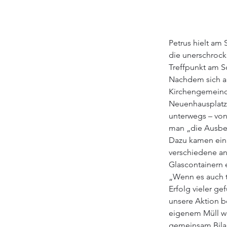
Petrus hielt am
die unerschrock
Treffpunkt am 
Nachdem sich am
Kirchengemeinde
Neuenhausplatz 
unterwegs – von
man „die Ausbeu
Dazu kamen ein 
verschiedene an
Glascontainern 
„Wenn es auch t
Erfolg vieler ge
unsere Aktion b
eigenem Müll w
gemeinsam Bila