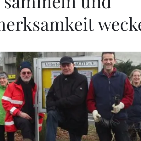
l sammeln und
merksamkeit weck