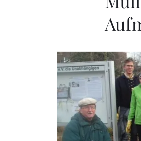
Mül
Auf