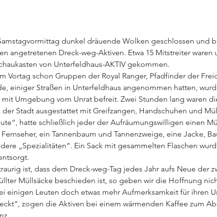
 Samstagvormittag dunkel dräuende Wolken geschlossen und b
en angetretenen Dreck-weg-Aktiven. Etwa 15 Mitstreiter waren
Schaukasten von Unterfeldhaus-AKTIV gekommen.
 Vortag schon Gruppen der Royal Ranger, Pfadfinder der Freich
, einiger Straßen in Unterfeldhaus angenommen hatten, wurde 
mit Umgebung vom Unrat befreit. Zwei Stunden lang waren die
 der Stadt ausgestattet mit Greifzangen, Handschuhen und Müll
te“, hatte schließlich jeder der Aufräumungswilligen einen Müll
Fernseher, ein Tannenbaum und Tannenzweige, eine Jacke, Ba
dere „Spezialitäten“. Ein Sack mit gesammelten Flaschen wurde
entsorgt.
raurig ist, dass dem Dreck-weg-Tag jedes Jahr aufs Neue der zw
füllter Müllsäcke beschieden ist, so geben wir die Hoffnung nich
ei einigen Leuten doch etwas mehr Aufmerksamkeit für ihren 
eckt“, zogen die Aktiven bei einem wärmenden Kaffee zum Ab
nz.