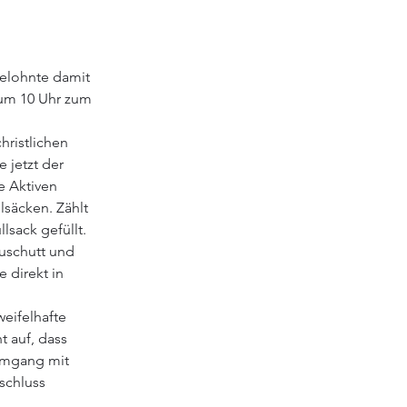
elohnte damit 
 um 10 Uhr zum 
ristlichen 
jetzt der 
 Aktiven 
säcken. Zählt 
sack gefüllt. 
uschutt und 
 direkt in 
eifelhafte 
t auf, dass 
Umgang mit 
schluss 