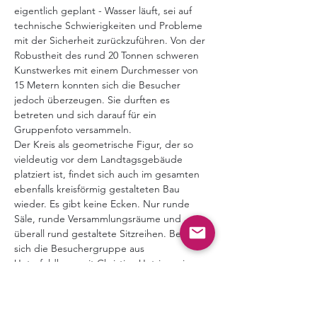
eigentlich geplant - Wasser läuft, sei auf 
technische Schwierigkeiten und Probleme 
mit der Sicherheit zurückzuführen. Von der 
Robustheit des rund 20 Tonnen schweren 
Kunstwerkes mit einem Durchmesser von 
15 Metern konnten sich die Besucher 
jedoch überzeugen. Sie durften es 
betreten und sich darauf für ein 
Gruppenfoto versammeln.
Der Kreis als geometrische Figur, der so 
vieldeutig vor dem Landtagsgebäude 
platziert ist, findet sich auch im gesamten 
ebenfalls kreisförmig gestalteten Bau 
wieder. Es gibt keine Ecken. Nur runde 
Säle, runde Versammlungsräume und 
überall rund gestaltete Sitzreihen. Bevor 
sich die Besuchergruppe aus 
Unterfeldhaus mit Christian Untrieser in 
einem der kreisrunden 
Besprechungsräume zum 
Gedankenaustausch traf, gab ihnen mit 