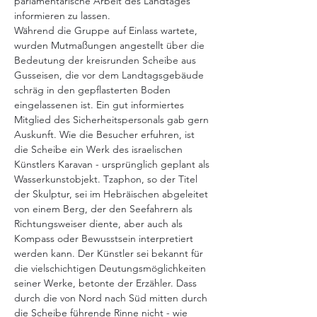
parlamentarische Arbeit des Landtages 
informieren zu lassen.
Während die Gruppe auf Einlass wartete, 
wurden Mutmaßungen angestellt über die 
Bedeutung der kreisrunden Scheibe aus 
Gusseisen, die vor dem Landtagsgebäude 
schräg in den gepflasterten Boden 
eingelassenen ist. Ein gut informiertes 
Mitglied des Sicherheitspersonals gab gern 
Auskunft. Wie die Besucher erfuhren, ist 
die Scheibe ein Werk des israelischen 
Künstlers Karavan - ursprünglich geplant als 
Wasserkunstobjekt. Tzaphon, so der Titel 
der Skulptur, sei im Hebräischen abgeleitet 
von einem Berg, der den Seefahrern als 
Richtungsweiser diente, aber auch als 
Kompass oder Bewusstsein interpretiert 
werden kann. Der Künstler sei bekannt für 
die vielschichtigen Deutungsmöglichkeiten 
seiner Werke, betonte der Erzähler. Dass 
durch die von Nord nach Süd mitten durch 
die Scheibe führende Rinne nicht - wie 