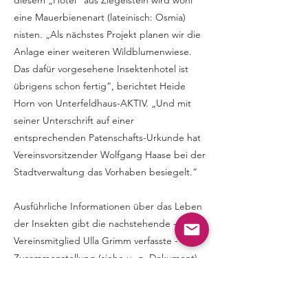
diesem „Hotel“ aus Ziegelstein wird wohl
eine Mauerbienenart (lateinisch: Osmia)
nisten. „Als nächstes Projekt planen wir die
Anlage einer weiteren Wildblumenwiese.
Das dafür vorgesehene Insektenhotel ist
übrigens schon fertig“, berichtet Heide
Horn von Unterfeldhaus-AKTIV. „Und mit
seiner Unterschrift auf einer
entsprechenden Patenschafts-Urkunde hat
Vereinsvorsitzender Wolfgang Haase bei der
Stadtverwaltung das Vorhaben besiegelt.“
Ausführliche Informationen über das Leben
der Insekten gibt die nachstehende - von
Vereinsmitglied Ulla Grimm verfasste -
Zusammenstellung (siehe u. g. Dokument).
Information über Wildbienen/ Solitärbienen