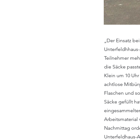
„Der Einsatz be
Unterfeldhhaus-
Teilnehmer mehr 
die Säcke passt
Klein um 10 Uh
achtlose Mitbür
Flaschen und so
Säcke gefüllt h
eingesammelten 
Arbeitsmaterial 
Nachmittag orde
Unterfeldhaus-AK