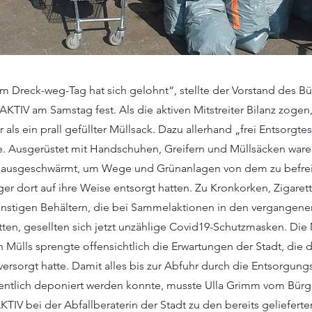
im Dreck-weg-Tag hat sich gelohnt“, stellte der Vorstand des Bü
AKTIV am Samstag fest. Als die aktiven Mitstreiter Bilanz zogen
als ein prall gefüllter Müllsack. Dazu allerhand „frei Entsorgtes
e. Ausgerüstet mit Handschuhen, Greifern und Müllsäcken war
r ausgeschwärmt, um Wege und Grünanlagen von dem zu befrei
ger dort auf ihre Weise entsorgt hatten. Zu Kronkorken, Zigaret
nstigen Behältern, die bei Sammelaktionen in den vergangene
atten, gesellten sich jetzt unzählige Covid19-Schutzmasken. Di
Mülls sprengte offensichtlich die Erwartungen der Stadt, die d
versorgt hatte. Damit alles bis zur Abfuhr durch die Entsorgun
ntlich deponiert werden konnte, musste Ulla Grimm vom Bürg
TIV bei der Abfallberaterin der Stadt zu den bereits geliefert