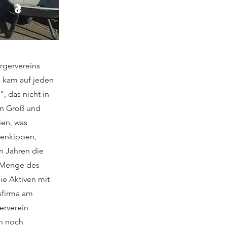
rgervereins
, kam auf jeden
“, das nicht in
en Groß und
en, was
tenkippen,
n Jahren die
e Menge des
ie Aktiven mit
gsfirma am
erverein
en noch