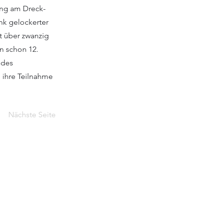
ung am Dreck-
nk gelockerter
t über zwanzig
n schon 12.
 des
h ihre Teilnahme
Nächste Seite